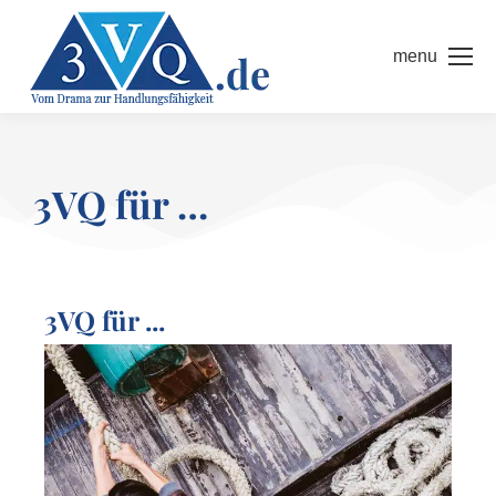
menu
3VQ für …
3VQ für ...