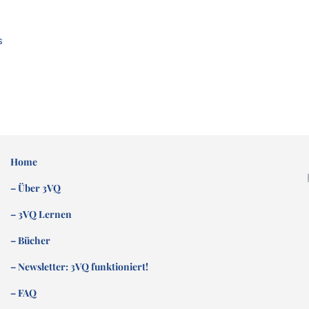
s
Home
– Über 3VQ
– 3VQ Lernen
– Bücher
– Newsletter: 3VQ funktioniert!
– FAQ