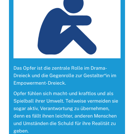
Das Opfer ist die zentrale Rolle im Drama-
Dreieck und die Gegenrolle zur Gestalter*in im
Empowerment- Dreieck.
Opfer fühlen sich macht- und kraftlos und als
Spielball ihrer Umwelt. Teilweise vermeiden sie
sogar aktiv, Verantwortung zu übernehmen,
denn es fällt ihnen leichter, anderen Menschen
und Umständen die Schuld für ihre Realität zu
geben.